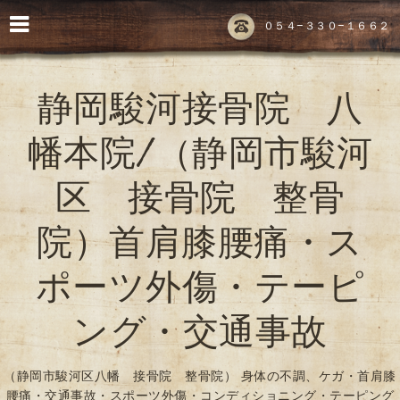
０５４-３３０-１６６２
静岡駿河接骨院 八
幡本院/（静岡市駿河
区 接骨院 整骨
院）首肩膝腰痛・ス
ポーツ外傷・テーピ
ング・交通事故
（静岡市駿河区八幡 接骨院 整骨院） 身体の不調、ケガ・首肩膝
腰痛・交通事故・スポーツ外傷・コンディショニング・テーピング