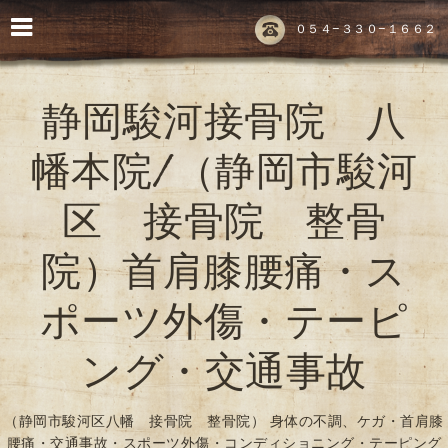
０５４-３３０-１６６２
静岡駿河接骨院 八
幡本院/（静岡市駿河
区 接骨院 整骨
院）首肩膝腰痛・ス
ポーツ外傷・テーピ
ング・交通事故
（静岡市駿河区八幡 接骨院 整骨院） 身体の不調、ケガ・首肩膝
腰痛・交通事故・スポーツ外傷・コンディショニング・テーピング