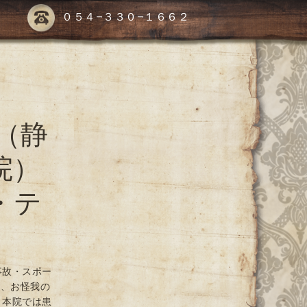
０５４-３３０-１６６２
（静
院）
・テ
事故・スポー
や、お怪我の
 本院では患