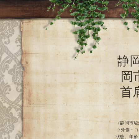
静
岡
首
（静岡市駿
ツ外傷・コ
状態、年齢