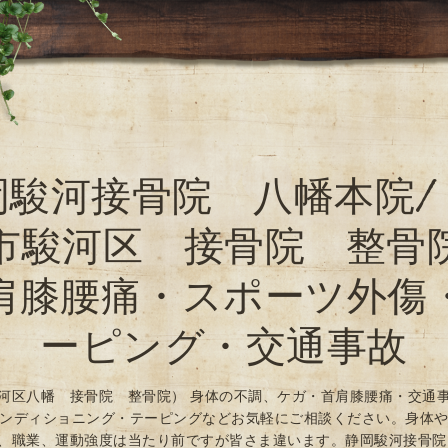
岡駿河接骨院 八幡本院/
市駿河区 接骨院 整骨
肩膝腰痛・スポーツ外傷
ーピング・交通事故
河区八幡 接骨院 整骨院） 身体の不調、ケガ・首肩膝腰痛・交通
ンディショニング・テーピングなどお気軽にご相談ください。身体
、職業、運動強度は当たり前ですが皆さま違います。静岡駿河接骨院