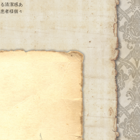
ける清潔感あ
と患者様個々
ー