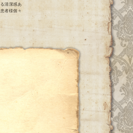
ける清潔感あ
と患者様個々
ー