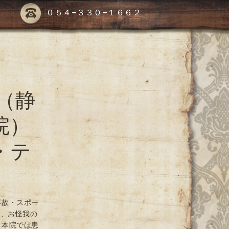
０５４-３３０-１６６２
（静
院）
・テ
事故・スポー
や、お怪我の
 本院では患