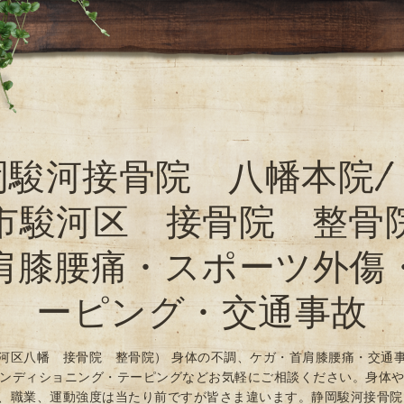
岡駿河接骨院 八幡本院/
市駿河区 接骨院 整骨
肩膝腰痛・スポーツ外傷
ーピング・交通事故
河区八幡 接骨院 整骨院） 身体の不調、ケガ・首肩膝腰痛・交通
ンディショニング・テーピングなどお気軽にご相談ください。身体
、職業、運動強度は当たり前ですが皆さま違います。静岡駿河接骨院