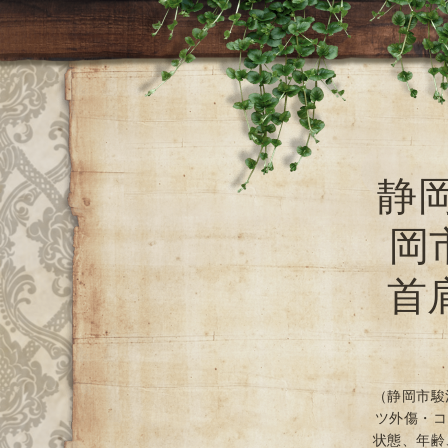
静
岡
首
（静岡市駿
ツ外傷・コ
状態、年齢