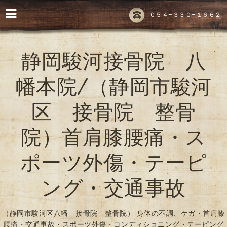
０５４-３３０-１６６２
静岡駿河接骨院 八
幡本院/（静岡市駿河
区 接骨院 整骨
院）首肩膝腰痛・ス
ポーツ外傷・テーピ
ング・交通事故
（静岡市駿河区八幡 接骨院 整骨院） 身体の不調、ケガ・首肩膝
腰痛・交通事故・スポーツ外傷・コンディショニング・テーピング