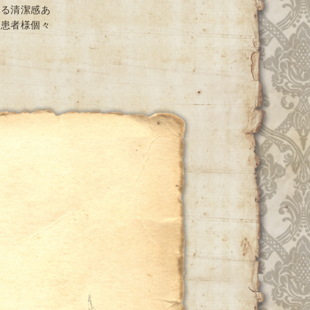
ける清潔感あ
と患者様個々
ー