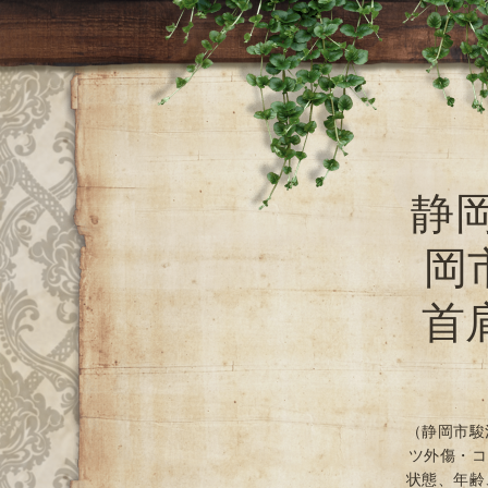
静
岡
首
（静岡市駿
ツ外傷・コ
状態、年齢