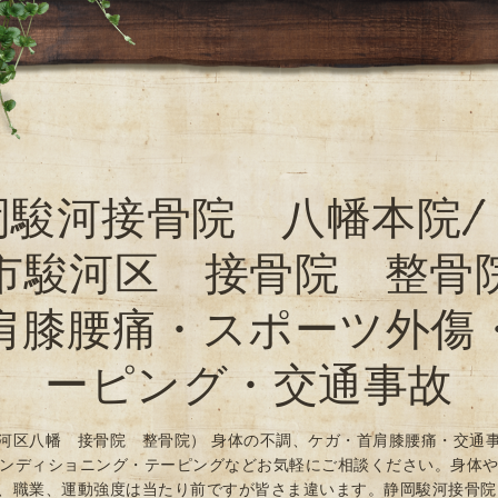
岡駿河接骨院 八幡本院/
市駿河区 接骨院 整骨
肩膝腰痛・スポーツ外傷
ーピング・交通事故
河区八幡 接骨院 整骨院） 身体の不調、ケガ・首肩膝腰痛・交通
ンディショニング・テーピングなどお気軽にご相談ください。身体
、職業、運動強度は当たり前ですが皆さま違います。静岡駿河接骨院