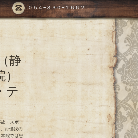
０５４-３３０-１６６２
（静
院）
・テ
事故・スポー
や、お怪我の
 本院では患