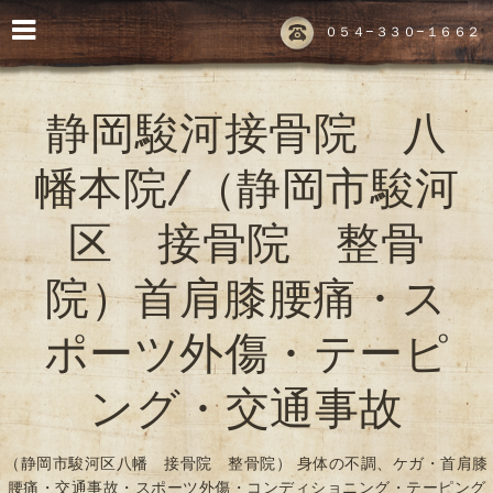
０５４-３３０-１６６２
静岡駿河接骨院 八
幡本院/（静岡市駿河
区 接骨院 整骨
院）首肩膝腰痛・ス
ポーツ外傷・テーピ
ング・交通事故
（静岡市駿河区八幡 接骨院 整骨院） 身体の不調、ケガ・首肩膝
腰痛・交通事故・スポーツ外傷・コンディショニング・テーピング