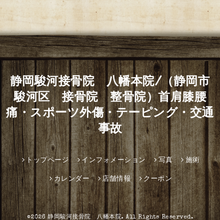
静岡駿河接骨院 八幡本院/（静岡市
駿河区 接骨院 整骨院）首肩膝腰
痛・スポーツ外傷・テーピング・交通
事故
トップページ
インフォメーション
写真
施術
カレンダー
店舗情報
クーポン
©2026
静岡駿河接骨院 八幡本院
. All Rights Reserved.