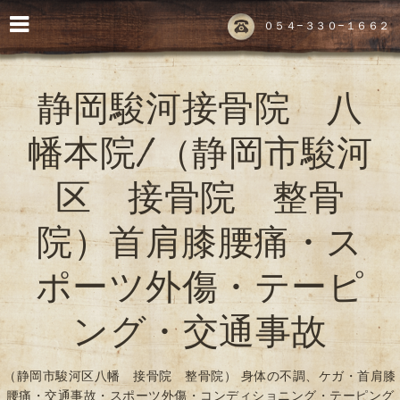
０５４-３３０-１６６２
静岡駿河接骨院 八
幡本院/（静岡市駿河
区 接骨院 整骨
院）首肩膝腰痛・ス
ポーツ外傷・テーピ
ング・交通事故
（静岡市駿河区八幡 接骨院 整骨院） 身体の不調、ケガ・首肩膝
腰痛・交通事故・スポーツ外傷・コンディショニング・テーピング