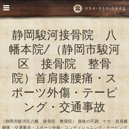
０５４-３３０-１６６２
静岡駿河接骨院 八
幡本院/（静岡市駿河
区 接骨院 整骨
院）首肩膝腰痛・ス
ポーツ外傷・テーピ
ング・交通事故
（静岡市駿河区八幡 接骨院 整骨院） 身体の不調、ケガ・首肩膝
腰痛・交通事故・スポーツ外傷・コンディショニング・テーピング