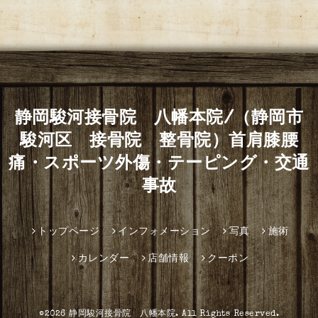
静岡駿河接骨院 八幡本院/（静岡市
駿河区 接骨院 整骨院）首肩膝腰
痛・スポーツ外傷・テーピング・交通
事故
トップページ
インフォメーション
写真
施術
カレンダー
店舗情報
クーポン
©2026
静岡駿河接骨院 八幡本院
. All Rights Reserved.