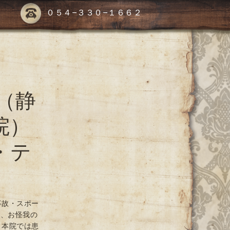
０５４-３３０-１６６２
（静
院）
・テ
事故・スポー
や、お怪我の
 本院では患