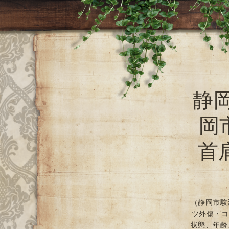
静
岡
首
（静岡市駿
ツ外傷・コ
状態、年齢