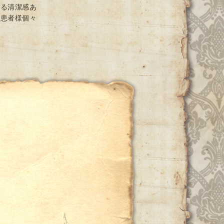
ける清潔感あ
と患者様個々
ー