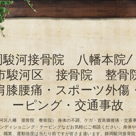
岡駿河接骨院 八幡本院/
市駿河区 接骨院 整骨
肩膝腰痛・スポーツ外傷
ーピング・交通事故
河区八幡 接骨院 整骨院） 身体の不調、ケガ・首肩膝腰痛・交通
ンディショニング・テーピングなどお気軽にご相談ください。身体
、職業、運動強度は当たり前ですが皆さま違います。静岡駿河接骨院