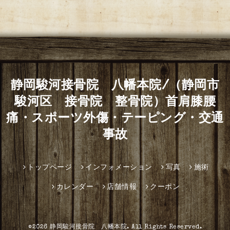
静岡駿河接骨院 八幡本院/（静岡市
駿河区 接骨院 整骨院）首肩膝腰
痛・スポーツ外傷・テーピング・交通
事故
トップページ
インフォメーション
写真
施術
カレンダー
店舗情報
クーポン
©2026
静岡駿河接骨院 八幡本院
. All Rights Reserved.