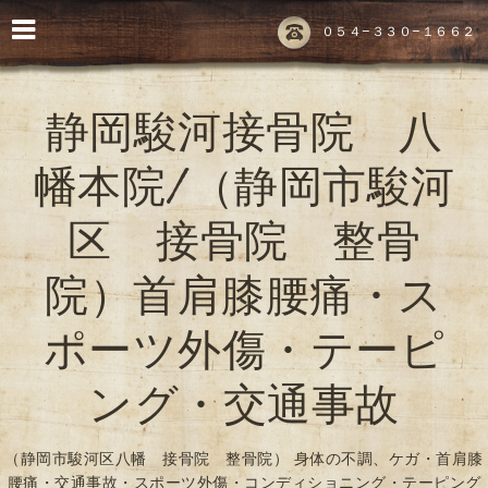
０５４-３３０-１６６２
静岡駿河接骨院 八
幡本院/（静岡市駿河
区 接骨院 整骨
院）首肩膝腰痛・ス
ポーツ外傷・テーピ
ング・交通事故
（静岡市駿河区八幡 接骨院 整骨院） 身体の不調、ケガ・首肩膝
腰痛・交通事故・スポーツ外傷・コンディショニング・テーピング