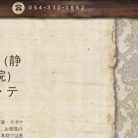
０５４-３３０-１６６２
（静
院）
・テ
事故・スポー
や、お怪我の
 本院では患