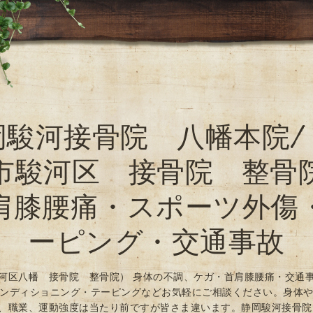
岡駿河接骨院 八幡本院/
市駿河区 接骨院 整骨
肩膝腰痛・スポーツ外傷
ーピング・交通事故
河区八幡 接骨院 整骨院） 身体の不調、ケガ・首肩膝腰痛・交通
ンディショニング・テーピングなどお気軽にご相談ください。身体
、職業、運動強度は当たり前ですが皆さま違います。静岡駿河接骨院