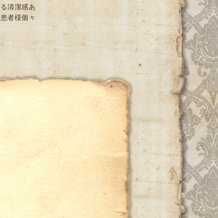
ける清潔感あ
と患者様個々
ー