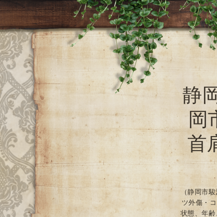
静
岡
首
（静岡市駿
ツ外傷・コ
状態、年齢