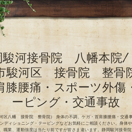
岡駿河接骨院 八幡本院/
市駿河区 接骨院 整骨
肩膝腰痛・スポーツ外傷
ーピング・交通事故
河区八幡 接骨院 整骨院） 身体の不調、ケガ・首肩膝腰痛・交通
ンディショニング・テーピングなどお気軽にご相談ください。身体
、職業、運動強度は当たり前ですが皆さま違います。静岡駿河接骨院