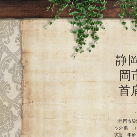
静
岡
首
（静岡市駿
ツ外傷・コ
状態、年齢