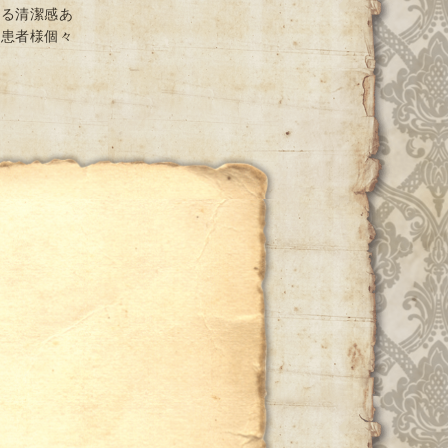
ける清潔感あ
と患者様個々
ー