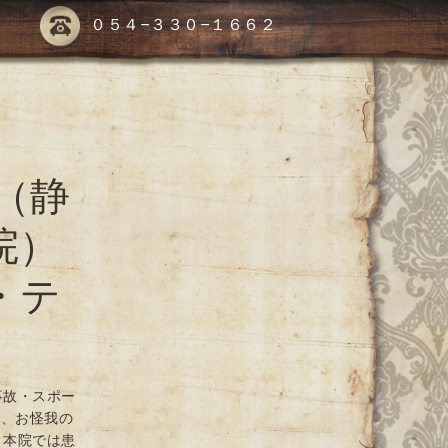
０５４-３３０-１６６２
（静
院）
・テ
事故・スポー
や、お怪我の
 本院では患