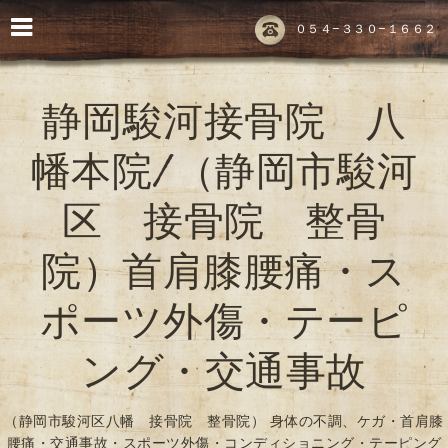
０５４-３３０-１６６２
静岡駿河接骨院 八
幡本院/（静岡市駿河
区 接骨院 整骨
院）首肩膝腰痛・ス
ポーツ外傷・テーピ
ング・交通事故
（静岡市駿河区八幡 接骨院 整骨院） 身体の不調、ケガ・首肩膝
腰痛・交通事故・スポーツ外傷・コンディショニング・テーピング