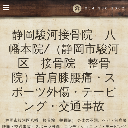
０５４-３３０-１６６２
静岡駿河接骨院 八
幡本院/（静岡市駿河
区 接骨院 整骨
院）首肩膝腰痛・ス
ポーツ外傷・テーピ
ング・交通事故
（静岡市駿河区八幡 接骨院 整骨院） 身体の不調、ケガ・首肩膝
腰痛・交通事故・スポーツ外傷・コンディショニング・テーピング