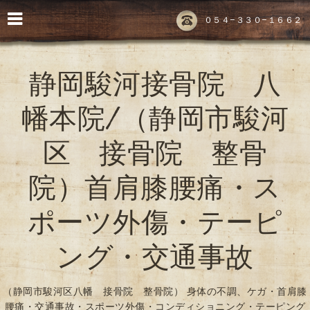
０５４-３３０-１６６２
静岡駿河接骨院 八
幡本院/（静岡市駿河
区 接骨院 整骨
院）首肩膝腰痛・ス
ポーツ外傷・テーピ
ング・交通事故
（静岡市駿河区八幡 接骨院 整骨院） 身体の不調、ケガ・首肩膝
腰痛・交通事故・スポーツ外傷・コンディショニング・テーピング