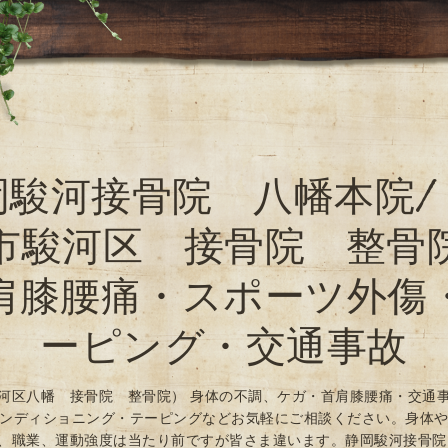
岡駿河接骨院 八幡本院/
市駿河区 接骨院 整骨
肩膝腰痛・スポーツ外傷
ーピング・交通事故
河区八幡 接骨院 整骨院） 身体の不調、ケガ・首肩膝腰痛・交通
ンディショニング・テーピングなどお気軽にご相談ください。身体
、職業、運動強度は当たり前ですが皆さま違います。静岡駿河接骨院