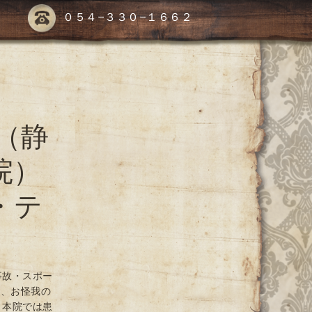
０５４-３３０-１６６２
（静
院）
・テ
事故・スポー
や、お怪我の
 本院では患