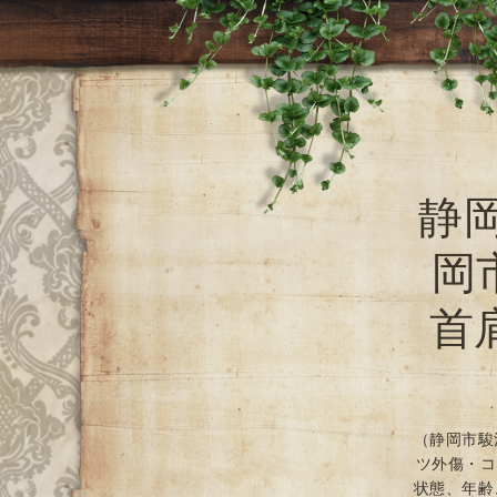
静
岡
首
（静岡市駿
ツ外傷・コ
状態、年齢