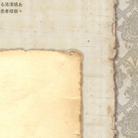
ける清潔感あ
と患者様個々
ー